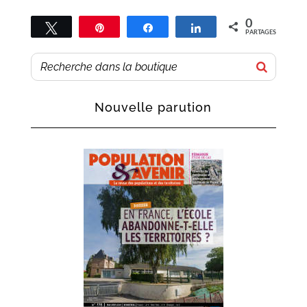
0
Tweetez
Épingle
Partagez
Partagez
PARTAGES
Nouvelle parution