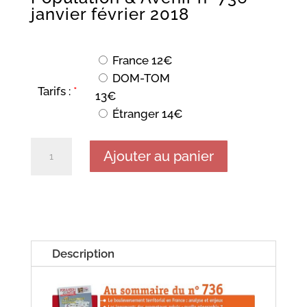
janvier février 2018
France 12€
DOM-TOM
Tarifs :
*
13€
Étranger 14€
quantité
Ajouter au panier
de
Population
&
Avenir
n°
Description
736
–