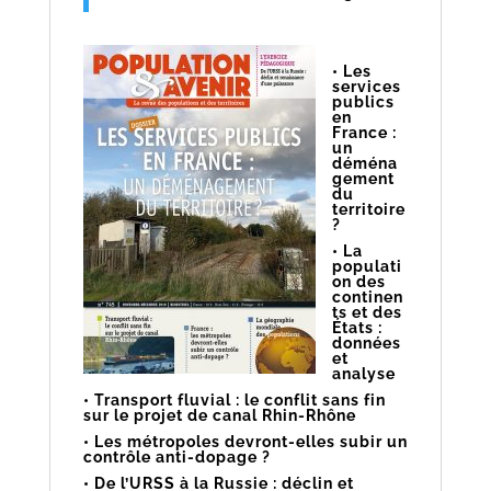
décembre
2019
• Les
services
publics
en
France :
un
déména
gement
du
territoire
?
• La
populati
on des
continen
ts et des
États :
données
et
analyse
• Transport fluvial : le conflit sans fin
sur le projet de canal Rhin-Rhône
• Les métropoles devront-elles subir un
contrôle anti-dopage ?
• De l’URSS à la Russie : déclin et