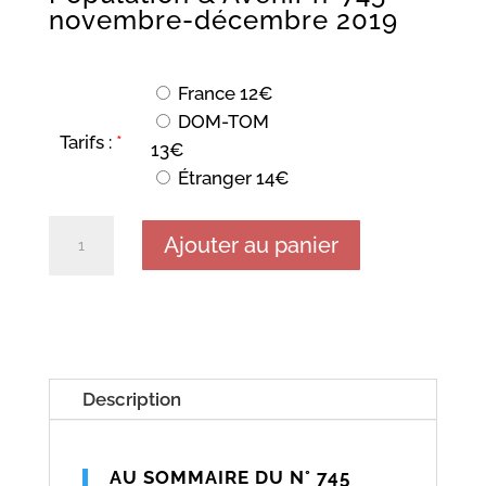
novembre-décembre 2019
France 12€
DOM-TOM
Tarifs :
*
13€
Étranger 14€
quantité
Ajouter au panier
de
Population
&
Avenir
n° 745
Description
–
novembre-
AU SOMMAIRE DU N° 745