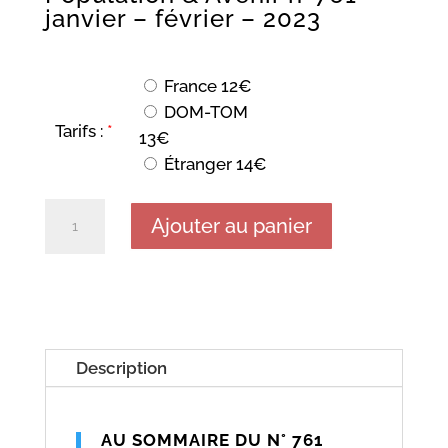
janvier – février – 2023
France 12€
DOM-TOM
Tarifs :
*
13€
Étranger 14€
quantité
Ajouter au panier
de
Population
&
Avenir
n° 761
Description
-
janvier
AU SOMMAIRE DU N° 761