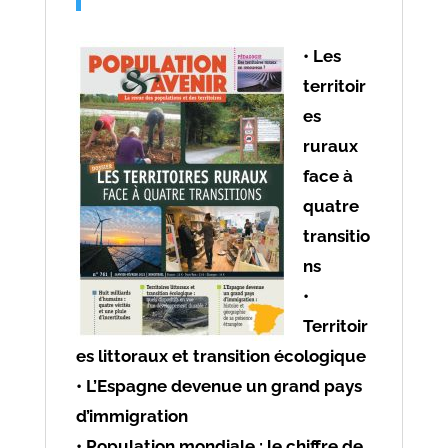
-
février
• Les
-
territoir
2023
es
ruraux
face à
quatre
transitio
ns
•
Territoir
es littoraux et transition écologique
• L’Espagne devenue un grand pays
d’immigration
• Population mondiale : le chiffre de